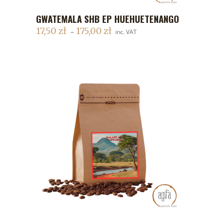
GWATEMALA SHB EP HUEHUETENANGO
DODAJ DO KOSZYKA
17,50
zł
175,00
zł
–
inc. VAT