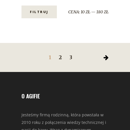
CENA:
10 ZŁ
—
180 ZŁ
FILTRUJ
1
2
3
O AGIFIE
Jesteśmy firmą rodzinną, która powstała w
2010 roku z połączenia wiedzy technicznej i
pasji do kawy. Wraz z dynamicznym