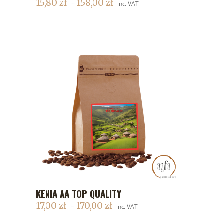
15,80
zł
158,00
zł
–
inc. VAT
KENIA AA TOP QUALITY
DODAJ DO KOSZYKA
17,00
zł
170,00
zł
–
inc. VAT