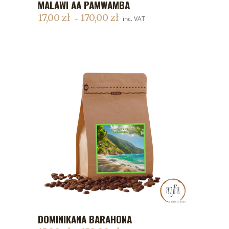
MALAWI AA PAMWAMBA
DODAJ DO KOSZYKA
17,00
zł
170,00
zł
–
inc. VAT
DOMINIKANA BARAHONA
DODAJ DO KOSZYKA