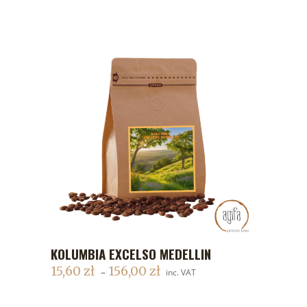
KOLUMBIA EXCELSO MEDELLIN
DODAJ DO KOSZYKA
15,60
zł
156,00
zł
–
inc. VAT