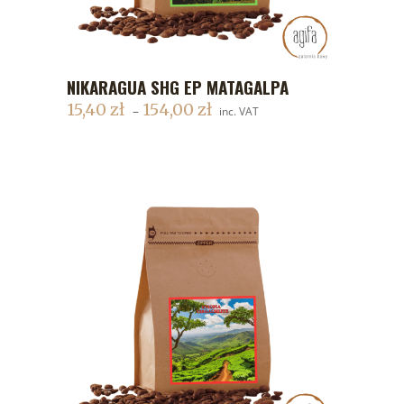
NIKARAGUA SHG EP MATAGALPA
DODAJ DO KOSZYKA
15,40
zł
154,00
zł
–
inc. VAT