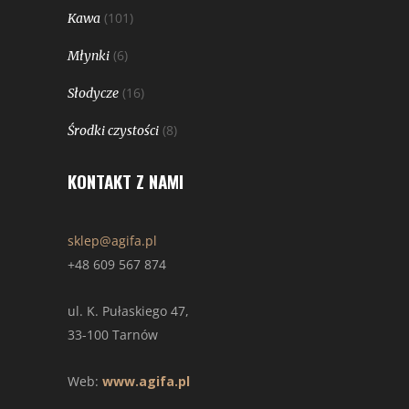
(101)
Kawa
(6)
Młynki
(16)
Słodycze
(8)
Środki czystości
KONTAKT Z NAMI
sklep@agifa.pl
+48 609 567 874
ul. K. Pułaskiego 47,
33-100 Tarnów
Web:
www.agifa.pl