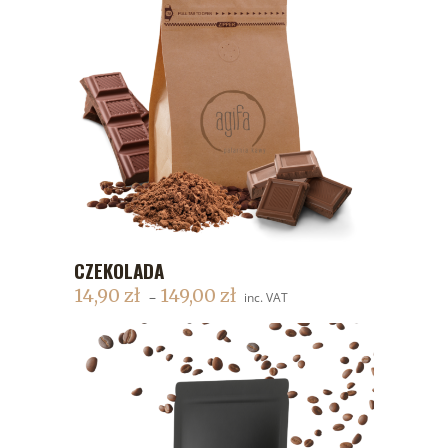
CZEKOLADA
DODAJ DO KOSZYKA
14,90
zł
149,00
zł
–
inc. VAT