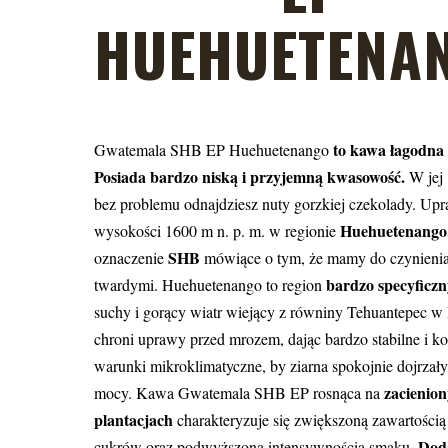
HUEHUETENA
to kawa łagodna 
Gwatemala SHB EP Huehuetenango
Posiada bardzo niską i przyjemną kwasowość.
W jej
bez problemu odnajdziesz nuty gorzkiej czekolady. Up
Huehuetenango
wysokości 1600 m n. p. m. w regionie
SHB
oznaczenie
mówiące o tym, że mamy do czynienia
bardzo specyficzn
twardymi. Huehuetenango to region
suchy i gorący wiatr wiejący z równiny Tehuantepec 
chroni uprawy przed mrozem, dając bardzo stabilne i ko
warunki mikroklimatyczne, by ziarna spokojnie dojrzały
zacienion
mocy. Kawa Gwatemala SHB EP rosnąca na
plantacjach
charakteryzuje się zwiększoną zawartością
Dod
cukrów oraz podwyższoną intensywnością smaku.