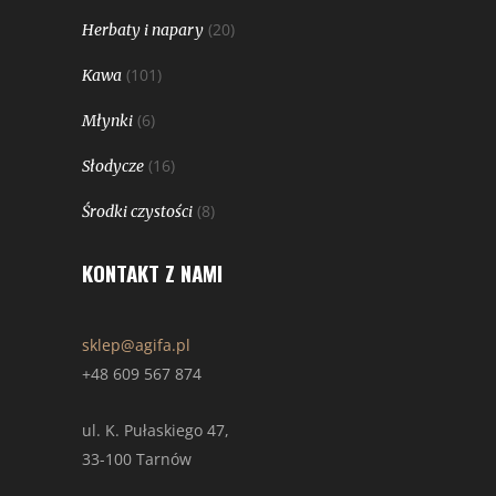
(20)
Herbaty i napary
(101)
Kawa
(6)
Młynki
(16)
Słodycze
(8)
Środki czystości
KONTAKT Z NAMI
sklep@agifa.pl
+48 609 567 874
ul. K. Pułaskiego 47,
33-100 Tarnów