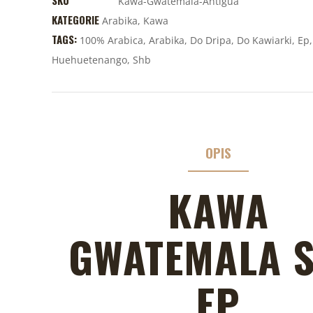
Kawa-Gwatemala-Antigua
KATEGORIE
Arabika
,
Kawa
TAGS:
100% Arabica
,
Arabika
,
Do Dripa
,
Do Kawiarki
,
Ep
Huehuetenango
,
Shb
OPIS
KAWA
GWATEMALA 
EP