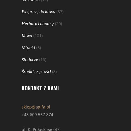
(57)
Ekspresy do kawy
(20)
Herbaty i napary
(101)
Kawa
(6)
Młynki
(16)
Słodycze
(8)
Środki czystości
KONTAKT Z NAMI
sklep@agifa.pl
+48 609 567 874
ul. K. Pułaskiego 47,