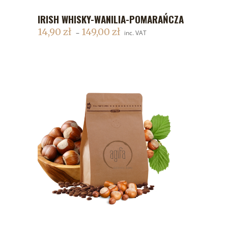
IRISH WHISKY-WANILIA-POMARAŃCZA
DODAJ DO KOSZYKA
14,90
zł
149,00
zł
–
inc. VAT