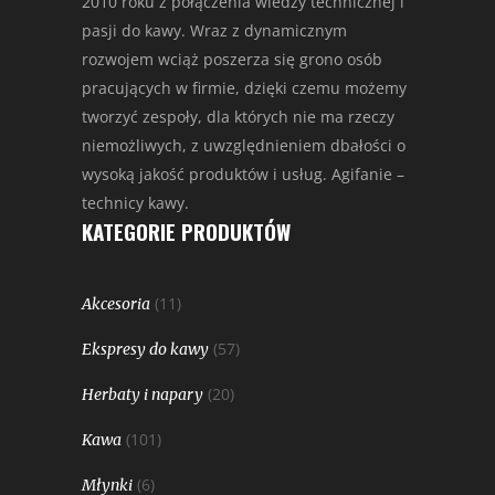
2010 roku z połączenia wiedzy technicznej i
pasji do kawy. Wraz z dynamicznym
rozwojem wciąż poszerza się grono osób
pracujących w firmie, dzięki czemu możemy
tworzyć zespoły, dla których nie ma rzeczy
niemożliwych, z uwzględnieniem dbałości o
wysoką jakość produktów i usług. Agifanie –
technicy kawy.
KATEGORIE PRODUKTÓW
(11)
Akcesoria
(57)
Ekspresy do kawy
(20)
Herbaty i napary
(101)
Kawa
(6)
Młynki