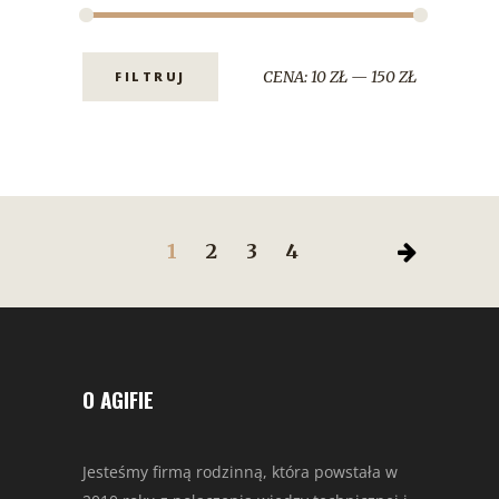
CENA:
10 ZŁ
—
150 ZŁ
FILTRUJ
1
2
3
4
O AGIFIE
Jesteśmy firmą rodzinną, która powstała w