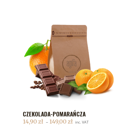
CZEKOLADA-POMARAŃCZA
DODAJ DO KOSZYKA
14,90
zł
149,00
zł
–
inc. VAT