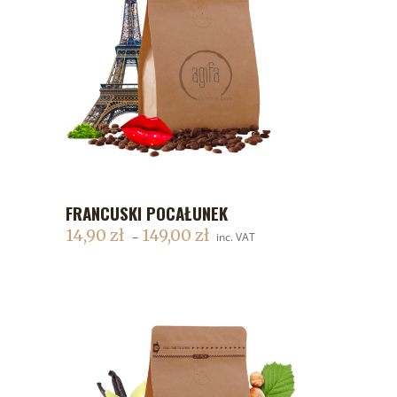
FRANCUSKI POCAŁUNEK
DODAJ DO KOSZYKA
14,90
zł
149,00
zł
–
inc. VAT