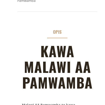
Pamwamba
OPIS
KAWA
MALAWI AA
PAMWAMBA
Malawi AA Pamwamba to kawa