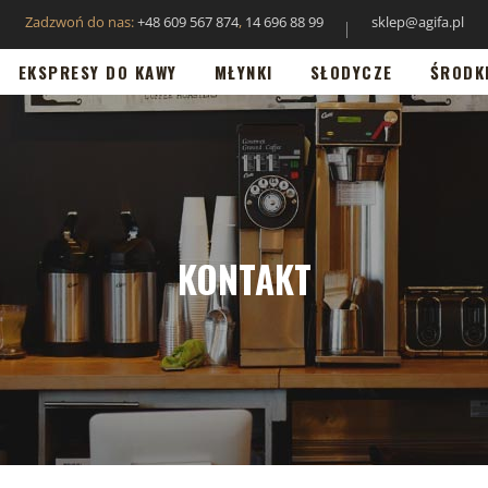
Zadzwoń do nas:
+48 609 567 874
,
14 696 88 99
sklep@agifa.pl
EKSPRESY DO KAWY
MŁYNKI
SŁODYCZE
ŚRODK
KONTAKT