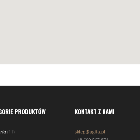
GORIE PRODUKTÓW
KONTAKT Z NAMI
(11)
sklep@agifa.pl
ria
+48 609 567 874