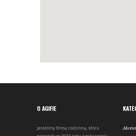
O AGIFIE
KATE
Jesteśmy firmą rodzinną, która
Akceso
powstała w 2010 roku z połączenia