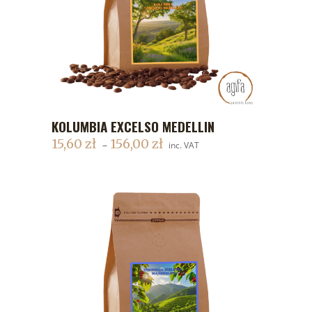
KOLUMBIA EXCELSO MEDELLIN
DODAJ DO KOSZYKA
15,60
zł
156,00
zł
–
inc. VAT