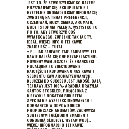
JEST TO, ŻE STWORZYLIŚMY GO RAZEM!
PRZYZNAJEMY SIĘ. SKRUPULATNIE I
RZETELNIE GROMADZILIŚMY INFORMACJĘ
ZWROTNĄ NA TEMAT PREFERENCJI,
OCZEKIWAŃ, MOCY, SMAKU, AROMATU,
BODY I STOPNIA PALENIA. WSZYSTKO TO
PO TO, ABY STWORZYĆ COŚ
WYJĄTKOWEGO. ZUPEŁNIE TAK JAK TY.
IDEAŁ. WIĘCEJ INFO O TEJ KAWIE
ZNAJDZIESZ – TUTAJ
•
F – JAK FANFARY.
TAK! FANFARY!!! TEJ
KAWIE NALEŻĄ SIĘ ONE BEZAPELACYJNIE.
POWIEMY WAM JESZCZE, ŻE FRANCUSKI
POCAŁUNEK TO ZDECYDOWANIE
NAJCZĘŚCIEJ KUPOWANA U NAS KAWA Z
SEGMENTU KAW AROMATYZOWANYCH.
KLUCZEM DO SUKCESU JEST JAKOŚĆ. BAZĄ
TEJ KAWY JEST 100% ARABIKA BRAZYLIA
SANTOS STOCKLER. POŁĄCZONA Z
NIEZWYKLE BOGATYM BUKIETEM
SPECJALNIE WYSELEKCJONOWANYCH I
DOBRANYCH W ODPOWIEDNICH
PROPORCJACH AROMATÓW. ZACHWYCA
SUBTELNYM I GŁĘBOKIM SMAKIEM Z
ODROBINĄ SŁODYCZY. WSTAW WODĘ…
WIĘCEJ INFORMACJI O TEJ KAWIE