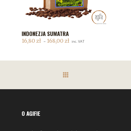
INDONEZJA SUMATRA
DODAJ DO KOSZYKA
16,80
zł
168,00
zł
–
inc. VAT
O AGIFIE