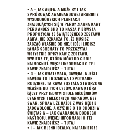
•
A – JAK AGIFA
. A MOŻE BY I TAK
SPRÓBOWAĆ AWANGARDOWEJ ARABIKI Z
WYSOKOGÓRSKICH PLANTACJI
ZNAJDUJĄCYCH SIĘ W PERU? ZIARNA KAWY
PERU ANDES SHB TO NASZA PIERWSZA
PROPOZYCJA ZE ŚWIĄTECZNEGO ZESTAWU
AGIFA. NIE OZNACZA TO, ŻE MUSISZ
ZACZĄĆ WŁAŚNIE OD NIEJ! JEŚLI LUBISZ
ŁAMAĆ SCHEMATY TO PRZECZYTAJ
WSZYSTKIE OPISY KAW Z ZESTAWU.
WYBIERZ TĘ, KTÓRA MÓWI DO CIEBIE
NAJMOCNIEJ. WIĘCEJ INFORMACJI O TEJ
KAWIE
ZNAJDZIESZ – TUTAJ
•
G – JAK GWATEMALA
, GAWĘDA. A JEŚLI
GAWĘDA TO I ROZMOWA I SPOTKANIE
RODZINNE. TA KAWA ZOSTAŁA STWORZONA
WŁAŚNIE DO TYCH CELÓW. KAWA KTÓRA
ŁĄCZY PRZY JEDNYM STOLE MIŁOŚNIKÓW
CZARNYCH I MLECZNYCH NAPARÓW. BEZ
SWAR. SPRAWI, ŻE KAŻDE Z WAS BĘDZIE
ZADOWOLONE. A CZYŻ NIE O TO CHODZI W
ŚWIĘTA? G – JAK GWARANCJA DOBREGO
NASTROJU. WIĘCEJ INFORMACJI O TEJ
KAWIE
ZNAJDZIESZ – TUTAJ
•
I – JAK BLEND IDEALNY.
NAJFAJNIEJSZE