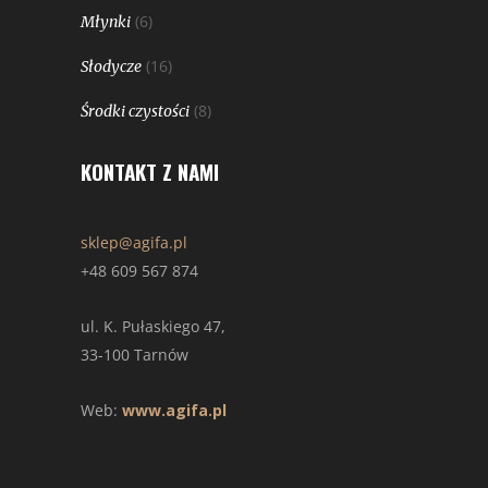
(6)
Młynki
(16)
Słodycze
(8)
Środki czystości
KONTAKT Z NAMI
sklep@agifa.pl
+48 609 567 874
ul. K. Pułaskiego 47,
33-100 Tarnów
Web:
www.agifa.pl