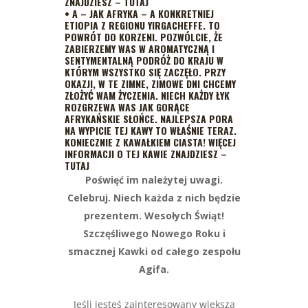
ZNAJDZIESZ – TUTAJ
•
A – JAK AFRYKA
– A KONKRETNIEJ
ETIOPIA Z REGIONU YIRGACHEFFE. TO
POWRÓT DO KORZENI. POZWÓLCIE, ŻE
ZABIERZEMY WAS W AROMATYCZNĄ I
SENTYMENTALNĄ PODRÓŻ DO KRAJU W
KTÓRYM WSZYSTKO SIĘ ZACZĘŁO. PRZY
OKAZJI, W TE ZIMNE, ZIMOWE DNI CHCEMY
ZŁOŻYĆ WAM ŻYCZENIA. NIECH KAŻDY ŁYK
ROZGRZEWA WAS JAK GORĄCE
AFRYKAŃSKIE SŁOŃCE. NAJLEPSZA PORA
NA WYPICIE TEJ KAWY TO WŁAŚNIE TERAZ.
KONIECZNIE Z KAWAŁKIEM CIASTA! WIĘCEJ
INFORMACJI O TEJ KAWIE
ZNAJDZIESZ –
TUTAJ
Poświęć im należytej uwagi.
Celebruj.
Niech każda z nich będzie
prezentem. Wesołych Świąt!
Szczęśliwego Nowego Roku i
smacznej Kawki od całego zespołu
Agifa.
Jeśli jesteś zainteresowany większą