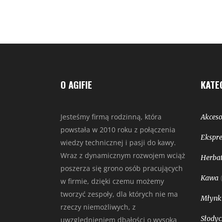
O AGIFIE
KATE
Jesteśmy firmą rodzinną, która
Akceso
powstała w 2010 roku z połączenia
Ekspre
wiedzy technicznej i pasji do kawy.
Wraz z dynamicznym rozwojem wciąż
Herbat
poszerza się grono osób pracujących
Kawa
w firmie, dzięki czemu możemy
tworzyć zespoły, dla których nie ma
Młynk
rzeczy niemożliwych, z
Słodyc
uwzględnieniem dbałości o wysoką