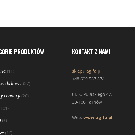
GORIE PRODUKTÓW
KONTAKT Z NAMI
(11)
sklep@agifa.pl
ria
+48 609 567 874
(57)
sy do kawy
ul. K. Pułaskiego 47,
(20)
y i napary
33-100 Tarnów
(101)
Web:
www.agifa.pl
(6)
i
(16)
ze