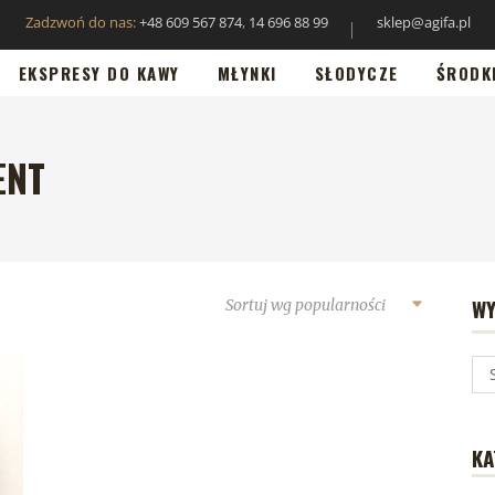
Zadzwoń do nas:
+48 609 567 874
,
14 696 88 99
sklep@agifa.pl
EKSPRESY DO KAWY
MŁYNKI
SŁODYCZE
ŚRODK
ENT
WY
Sortuj wg popularności
KA