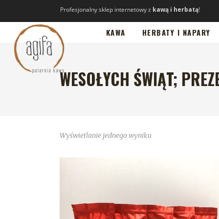
Profesjonalny sklep internetowy z
kawą i herbatą
!
KAWA
HERBATY I NAPARY
WESOŁYCH ŚWIĄT; PREZ
Wyświetlanie jednego wyniku