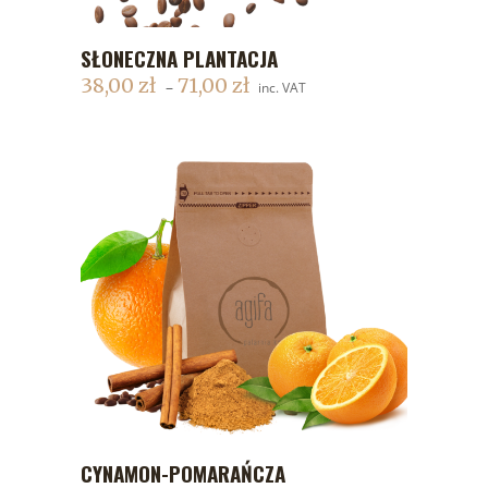
SŁONECZNA PLANTACJA
DODAJ DO KOSZYKA
38,00
zł
71,00
zł
–
inc. VAT
CYNAMON-POMARAŃCZA
DODAJ DO KOSZYKA