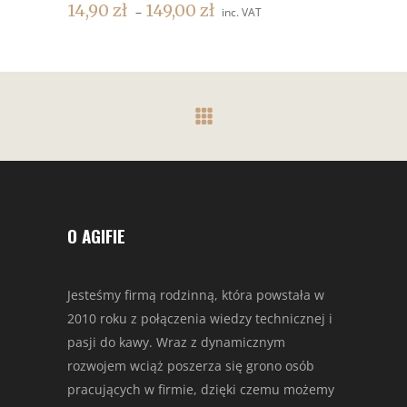
14,90
zł
149,00
zł
–
inc. VAT
O AGIFIE
Jesteśmy firmą rodzinną, która powstała w
2010 roku z połączenia wiedzy technicznej i
pasji do kawy. Wraz z dynamicznym
rozwojem wciąż poszerza się grono osób
pracujących w firmie, dzięki czemu możemy