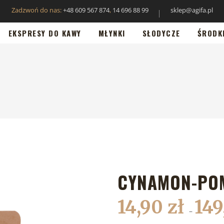
Zadzwoń do nas:
+48 609 567 874
,
14 696 88 99
sklep@agifa.pl
EKSPRESY DO KAWY
MŁYNKI
SŁODYCZE
ŚRODK
CYNAMON-PO
14,90
zł
14
–