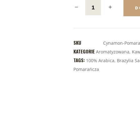
D
SKU
Cynamon-Pomara
KATEGORIE
Aromatyzowana
,
Ka
TAGS:
100% Arabica
,
Brazylia S
Pomarańcza