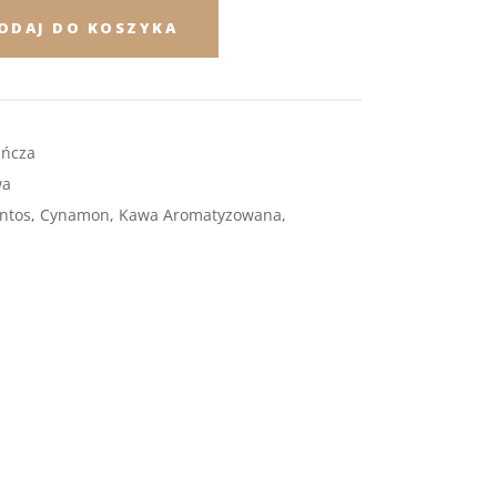
ODAJ DO KOSZYKA
ńcza
wa
antos
,
Cynamon
,
Kawa Aromatyzowana
,