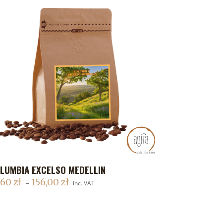
LUMBIA EXCELSO MEDELLIN
DODAJ DO KOSZYKA
,60
zł
156,00
zł
–
inc. VAT