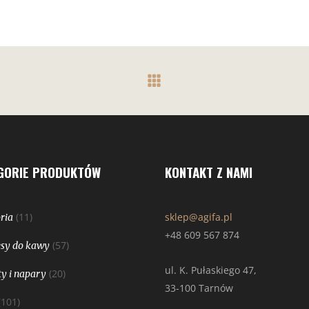
GORIE PRODUKTÓW
KONTAKT Z NAMI
(11)
sklep@agifa.pl
ria
+48 609 567 874
(57)
sy do kawy
ul. K. Pułaskiego 47,
(20)
y i napary
33-100 Tarnów
(101)