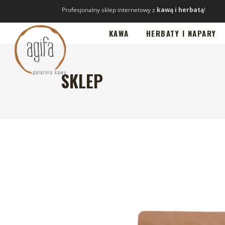
Profesjonalny sklep internetowy z
kawą i herbatą
!
KAWA
HERBATY I NAPARY
SKLEP