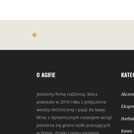
O AGIFIE
KATE
Jesteśmy firmą rodzinną, która
Akceso
powstała w 2010 roku z połączenia
Ekspre
wiedzy technicznej i pasji do kawy.
Wraz z dynamicznym rozwojem wciąż
Herbat
poszerza się grono osób pracujących
Kawa
w firmie, dzięki czemu możemy