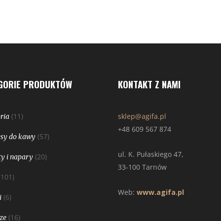
GORIE PRODUKTÓW
KONTAKT Z NAMI
(11)
sklep@agifa.pl
ria
+48 609 567 874
(57)
sy do kawy
ul. K. Pułaskiego 47,
(20)
y i napary
33-100 Tarnów
(101)
Web:
www.agifa.pl
(6)
i
(16)
ze