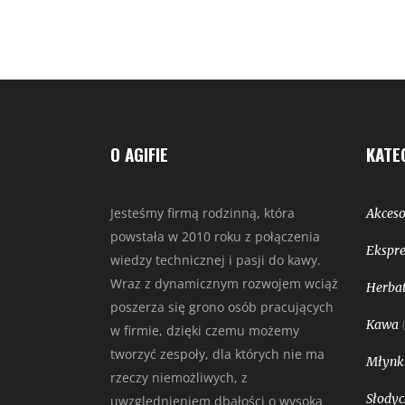
O AGIFIE
KATE
Jesteśmy firmą rodzinną, która
Akceso
powstała w 2010 roku z połączenia
Ekspre
wiedzy technicznej i pasji do kawy.
Wraz z dynamicznym rozwojem wciąż
Herbat
poszerza się grono osób pracujących
Kawa
w firmie, dzięki czemu możemy
tworzyć zespoły, dla których nie ma
Młynk
rzeczy niemożliwych, z
Słodyc
uwzględnieniem dbałości o wysoką