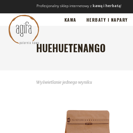
Profesjonalny sklep internetowy z
kawą i herbatą
!
KAWA
HERBATY I NAPARY
HUEHUETENANGO
Wyświetlanie jednego wyniku