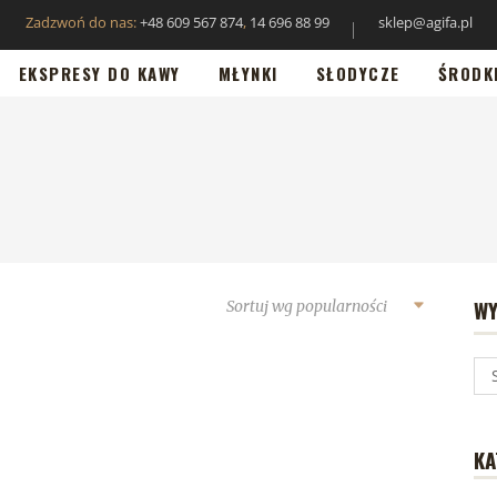
Zadzwoń do nas:
+48 609 567 874
,
14 696 88 99
sklep@agifa.pl
EKSPRESY DO KAWY
MŁYNKI
SŁODYCZE
ŚRODK
WY
Sortuj wg popularności
KA