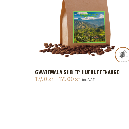
GWATEMALA SHB EP HUEHUETENANGO
DODAJ DO KOSZYKA
17,50
zł
175,00
zł
–
inc. VAT