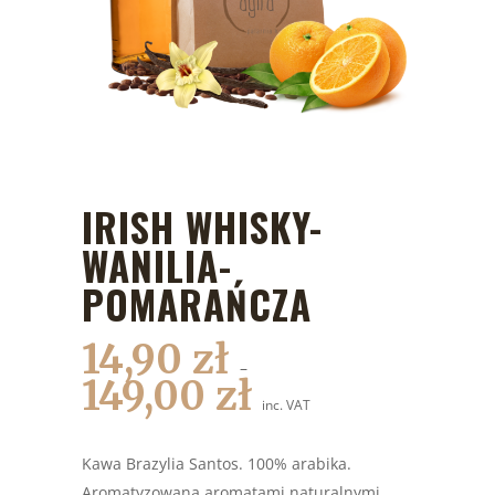
IRISH WHISKY-
WANILIA-
POMARAŃCZA
14,90
zł
–
149,00
zł
inc. VAT
Kawa Brazylia Santos. 100% arabika.
Aromatyzowana aromatami naturalnymi.