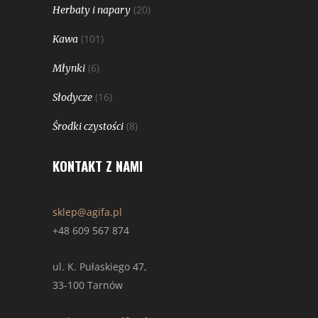
(20)
Herbaty i napary
(101)
Kawa
(6)
Młynki
(16)
Słodycze
(8)
Środki czystości
KONTAKT Z NAMI
sklep@agifa.pl
+48 609 567 874
ul. K. Pułaskiego 47,
33-100 Tarnów