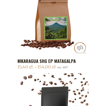
NIKARAGUA SHG EP MATAGALPA
DODAJ DO KOSZYKA
15,40
zł
154,00
zł
–
inc. VAT