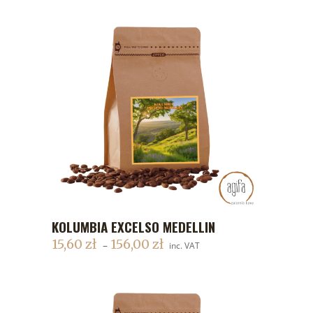
KOLUMBIA EXCELSO MEDELLIN
DODAJ DO KOSZYKA
15,60
zł
156,00
zł
–
inc. VAT