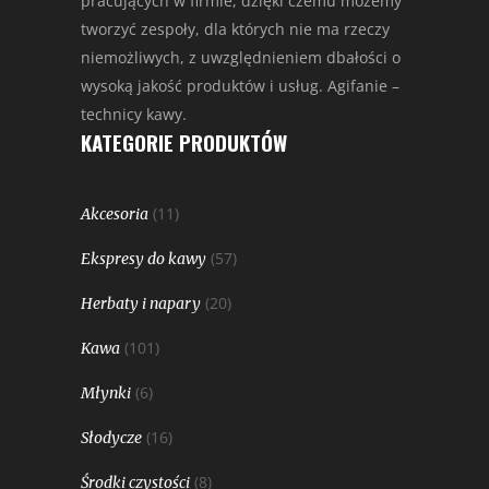
pracujących w firmie, dzięki czemu możemy
tworzyć zespoły, dla których nie ma rzeczy
niemożliwych, z uwzględnieniem dbałości o
wysoką jakość produktów i usług. Agifanie –
technicy kawy.
KATEGORIE PRODUKTÓW
(11)
Akcesoria
(57)
Ekspresy do kawy
(20)
Herbaty i napary
(101)
Kawa
(6)
Młynki
(16)
Słodycze
(8)
Środki czystości