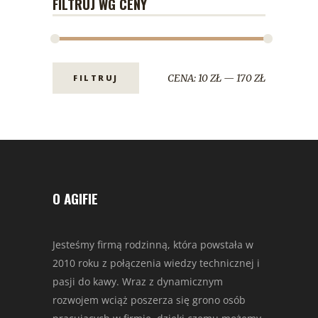
FILTRUJ WG CENY
CENA:
10 ZŁ
—
170 ZŁ
FILTRUJ
O AGIFIE
Jesteśmy firmą rodzinną, która powstała w
2010 roku z połączenia wiedzy technicznej i
pasji do kawy. Wraz z dynamicznym
rozwojem wciąż poszerza się grono osób