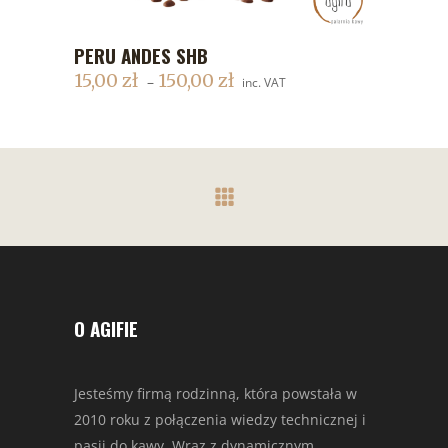
PERU ANDES SHB
DODAJ DO KOSZYKA
15,00
zł
150,00
zł
–
inc. VAT
O AGIFIE
Jesteśmy firmą rodzinną, która powstała w
2010 roku z połączenia wiedzy technicznej i
pasji do kawy. Wraz z dynamicznym