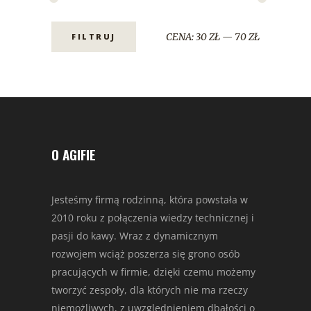
CENA:
30 ZŁ
—
70 ZŁ
FILTRUJ
O AGIFIE
Jesteśmy firmą rodzinną, która powstała w
2010 roku z połączenia wiedzy technicznej i
pasji do kawy. Wraz z dynamicznym
rozwojem wciąż poszerza się grono osób
pracujących w firmie, dzięki czemu możemy
tworzyć zespoły, dla których nie ma rzeczy
niemożliwych, z uwzględnieniem dbałości o