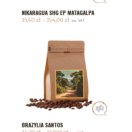
NIKARAGUA SHG EP MATAGALPA
DODAJ DO KOSZYKA
15,40
zł
154,00
zł
–
inc. VAT
BRAZYLIA SANTOS
DODAJ DO KOSZYKA