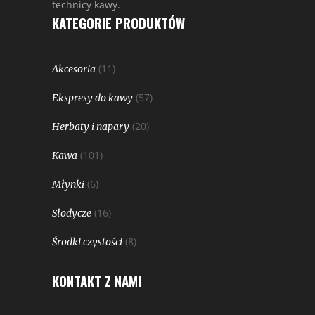
technicy kawy.
KATEGORIE PRODUKTÓW
(11)
Akcesoria
(57)
Ekspresy do kawy
(20)
Herbaty i napary
(101)
Kawa
(6)
Młynki
(16)
Słodycze
(8)
Środki czystości
KONTAKT Z NAMI