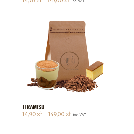
14,70
zł
147,00
zł
–
inc. VAT
TIRAMISU
DODAJ DO KOSZYKA
14,90
zł
149,00
zł
–
inc. VAT