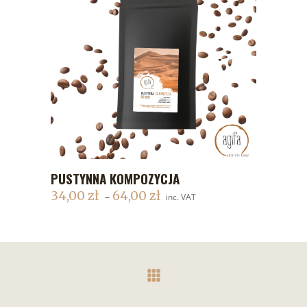
PUSTYNNA KOMPOZYCJA
DODAJ DO KOSZYKA
34,00
zł
64,00
zł
–
inc. VAT