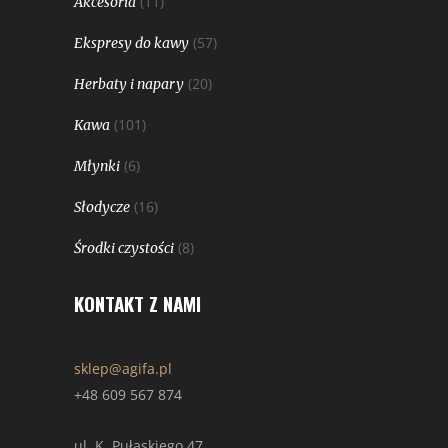
(11)
Akcesoria
(57)
Ekspresy do kawy
(20)
Herbaty i napary
(101)
Kawa
(6)
Młynki
(16)
Słodycze
(8)
Środki czystości
KONTAKT Z NAMI
sklep@agifa.pl
+48 609 567 874
ul. K. Pułaskiego 47,