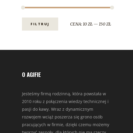
CENA:
10 ZŁ
—
150 ZŁ
FILTRUJ
O AGIFIE
Jesteśmy firmą rodzinną, która powstała w
2010 roku z połączenia wiedzy technicznej i
pasji do kawy. Wraz z dynamicznym
rozwojem wciąż poszerza się grono osób
pracujących w firmie, dzięki czemu możemy
tworzyć zespoły, dla których nie ma rzeczy