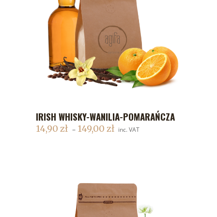
IRISH WHISKY-WANILIA-POMARAŃCZA
DODAJ DO KOSZYKA
14,90
zł
149,00
zł
–
inc. VAT