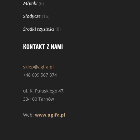
(6)
Młynki
(16)
Słodycze
(8)
Środki czystości
KONTAKT Z NAMI
sklep@agifa.pl
+48 609 567 874
ul. K. Pułaskiego 47,
33-100 Tarnów
Web:
www.agifa.pl