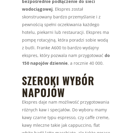
bezpośrednie podłączenie do sieci
wodociągowej
. Ekspres został
skonstruowany bardzo przemyślanie i z
pewnością spełni oczekiwania każdego
hotelu, piekarni lub restauracji. Ekspres ma
pompę rotacyjną, która poradzi sobie wodą
z butli. Franke A600 to bardzo wydajny
ekspres, który pozwala nam przygotować
do
150 napojów dziennie
, a rocznie 40 000.
SZEROKI WYBÓR
NAPOJÓW
Ekspres daje nam możliwość przygotowania
różnych kaw i specjałów. Do wyboru mamy
kawy czarne typu espresso, czy caffe creme,
kawy mleczne takie jak cappuccino, flat
white bądź latte macchiato, ale także gorące