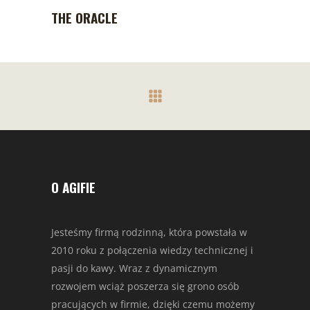
BRAK W MAGAZYNIE
THE ORACLE
O AGIFIE
Jesteśmy firmą rodzinną, która powstała w
2010 roku z połączenia wiedzy technicznej i
pasji do kawy. Wraz z dynamicznym
rozwojem wciąż poszerza się grono osób
pracujących w firmie, dzięki czemu możemy