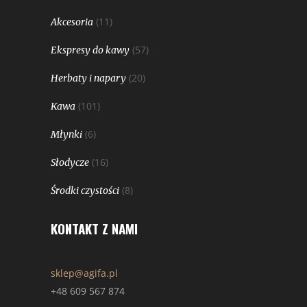
(11)
Akcesoria
(57)
Ekspresy do kawy
(20)
Herbaty i napary
(101)
Kawa
(6)
Młynki
(16)
Słodycze
(8)
Środki czystości
KONTAKT Z NAMI
sklep@agifa.pl
+48 609 567 874