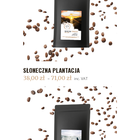
SŁONECZNA PLANTACJA
DODAJ DO KOSZYKA
38,00
zł
71,00
zł
–
inc. VAT