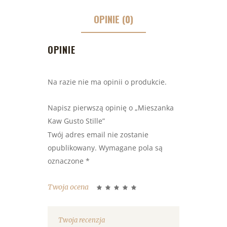
OPINIE (0)
OPINIE
Na razie nie ma opinii o produkcie.
Napisz pierwszą opinię o „Mieszanka
Kaw Gusto Stille”
Twój adres email nie zostanie
opublikowany.
Wymagane pola są
oznaczone
*
Twoja ocena
1
2 z 5
3 z 5
4 z 5
5 z 5
z
gwiazdek
gwiazdek
gwiazdek
gwiazdek
5