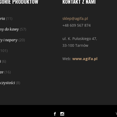
GORIE PRODUKTÓW
KONTAKT Z NAMI
(11)
sklep@agifa.pl
ria
+48 609 567 874
(57)
sy do kawy
ul. K. Pułaskiego 47,
(20)
y i napary
33-100 Tarnów
(101)
Web:
www.agifa.pl
(6)
i
(16)
ze
(8)
 czystości