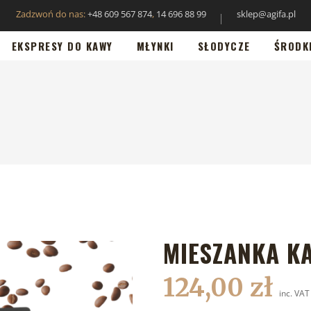
Zadzwoń do nas:
+48 609 567 874
,
14 696 88 99
sklep@agifa.pl
EKSPRESY DO KAWY
MŁYNKI
SŁODYCZE
ŚRODK
MIESZANKA K
124,00
zł
inc. VAT