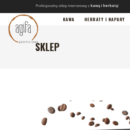
Profesjonalny sklep internetowy z
kawą i herbatą
!
KAWA
HERBATY I NAPARY
SKLEP