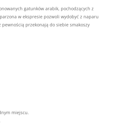
jonowanych gatunków arabik, pochodzących z
Zaparzona w ekspresie pozwoli wydobyć z naparu
 z pewnością przekonają do siebie smakoszy
dnym miejscu.
A