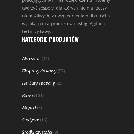
pracujących w firmie, dzięki czemu możemy
tworzyć zespoły, dla których nie ma rzeczy
niemożliwych, z uwzględnieniem dbałości o
wysoką jakość produktów i usług. Agifanie –
technicy kawy.
KATEGORIE PRODUKTÓW
(11)
Akcesoria
(57)
Ekspresy do kawy
(20)
Herbaty i napary
(101)
Kawa
(6)
Młynki
(16)
Słodycze
(8)
Środki czystości