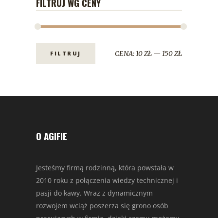
FILTRUJ WG CENY
CENA:
10 ZŁ
—
150 ZŁ
FILTRUJ
O AGIFIE
Jesteśmy firmą rodzinną, która powstała w
2010 roku z połączenia wiedzy technicznej i
pasji do kawy. Wraz z dynamicznym
rozwojem wciąż poszerza się grono osób