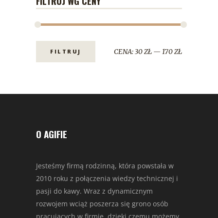
FILTRUJ WG CENY
CENA:
30 ZŁ
—
170 ZŁ
FILTRUJ
O AGIFIE
Jesteśmy firmą rodzinną, która powstała w
2010 roku z połączenia wiedzy technicznej i
pasji do kawy. Wraz z dynamicznym
rozwojem wciąż poszerza się grono osób
pracujących w firmie, dzięki czemu możemy