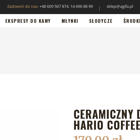
Zadzwoń do nas:
+48 609 567 874
,
14 696 88 99
sklep@agifa.pl
EKSPRESY DO KAWY
MŁYNKI
SŁODYCZE
ŚRODK
CERAMICZNY D
HARIO COFFEE