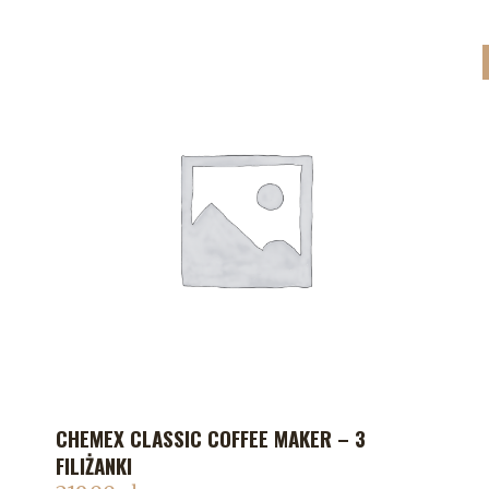
CHEMEX CLASSIC COFFEE MAKER – 3
DODAJ DO KOSZYKA
FILIŻANKI