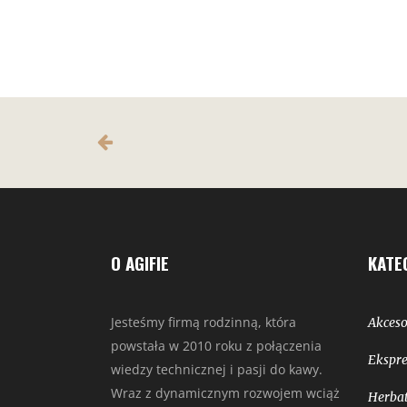
O AGIFIE
KATE
Jesteśmy firmą rodzinną, która
Akceso
powstała w 2010 roku z połączenia
Ekspre
wiedzy technicznej i pasji do kawy.
Wraz z dynamicznym rozwojem wciąż
Herbat