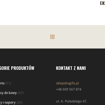
EK
GORIE PRODUKTÓW
KONTAKT Z NAMI
(11)
sklep@agifa.pl
ria
+48 609 567 874
(57)
sy do kawy
ul. K. Pułaskiego 47,
(20)
y i napary