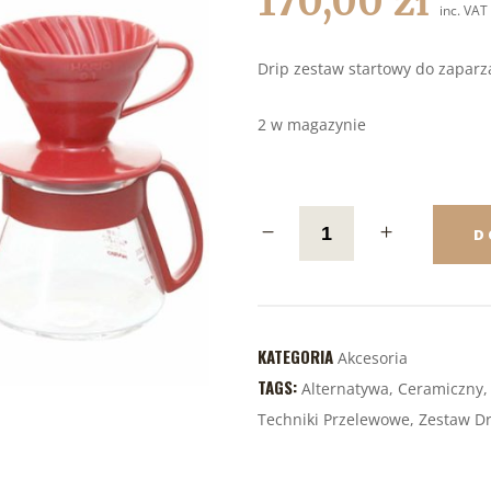
170,00
zł
inc. VAT
Drip zestaw startowy do zaparz
2 w magazynie
D
KATEGORIA
Akcesoria
TAGS:
Alternatywa
,
Ceramiczny
Techniki Przelewowe
,
Zestaw Dr