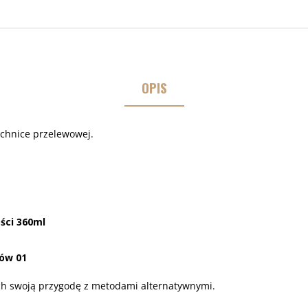
OPIS
echnice przelewowej.
ści 360ml
rów 01
ych swoją przygodę z metodami alternatywnymi.