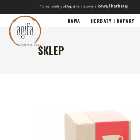
Profesjonalny sklep internetowy z
kawą i herbatą
!
KAWA
HERBATY I NAPARY
SKLEP