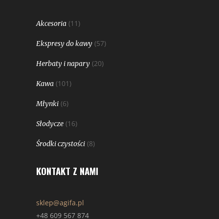
(11)
Akcesoria
(57)
Ekspresy do kawy
(20)
Herbaty i napary
(101)
Kawa
(6)
Młynki
(16)
Słodycze
(8)
Środki czystości
KONTAKT Z NAMI
sklep@agifa.pl
+48 609 567 874