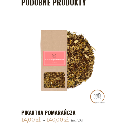
PODOBNE PRODUKTY
PIKANTNA POMARAŃCZA
DODAJ DO KOSZYKA
14,00
zł
140,00
zł
–
inc. VAT