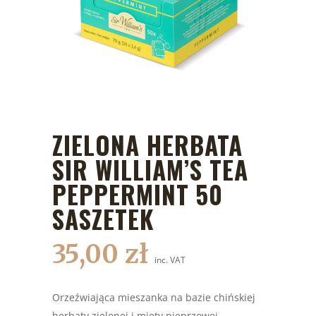
ZIELONA HERBATA
SIR WILLIAM’S TEA
PEPPERMINT 50
SASZETEK
35,00
zł
inc. VAT
Orzeźwiająca mieszanka na bazie chińskiej
herbaty zielonej i mięty pieprzowej.