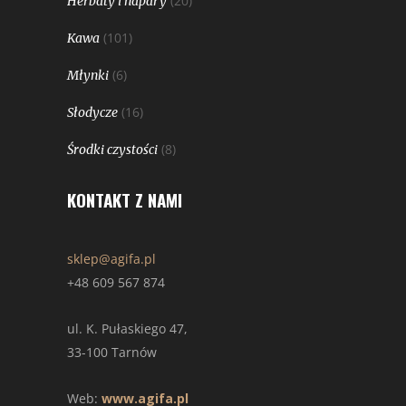
(20)
Herbaty i napary
(101)
Kawa
(6)
Młynki
(16)
Słodycze
(8)
Środki czystości
KONTAKT Z NAMI
sklep@agifa.pl
+48 609 567 874
ul. K. Pułaskiego 47,
33-100 Tarnów
Web:
www.agifa.pl