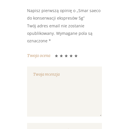
Napisz pierwszą opinię o „Smar saeco
do konserwacji ekspresów 5g”
Twój adres email nie zostanie
opublikowany.
Wymagane pola są
oznaczone
*
Twoja ocena
1
2 z 5
3 z 5
4 z 5
5 z 5
z
gwiazdek
gwiazdek
gwiazdek
gwiazdek
5
gwiazdek