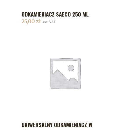
ODKAMIENIACZ SAECO 250 ML
DODAJ DO KOSZYKA
25,00
zł
inc. VAT
UNIWERSALNY ODKAMIENIACZ W
DODAJ DO KOSZYKA