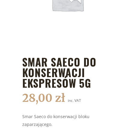
SMAR SAECO DO
KONSERWACJI
EKSPRESÓW 5G
28,00
zł
inc. VAT
Smar Saeco do konserwacji bloku
zaparzającego.