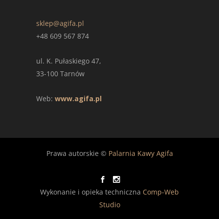
sklep@agifa.pl
+48 609 567 874
ul. K. Pułaskiego 47,
33-100 Tarnów
Web:
www.agifa.pl
Prawa autorskie ©
Palarnia Kawy Agifa
Wykonanie i opieka techniczna
Comp-Web
Studio