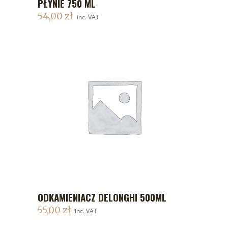
PŁYNIE 750 ML
54,00
zł
inc. VAT
ODKAMIENIACZ DELONGHI 500ML
DODAJ DO KOSZYKA
55,00
zł
inc. VAT