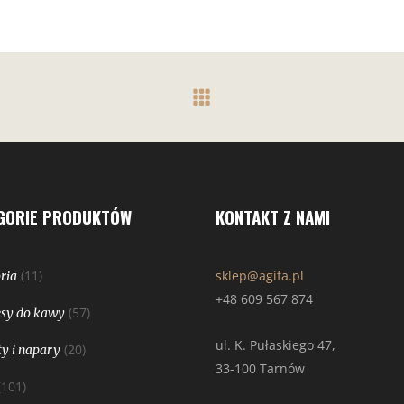
GORIE PRODUKTÓW
KONTAKT Z NAMI
(11)
sklep@agifa.pl
ria
+48 609 567 874
(57)
sy do kawy
ul. K. Pułaskiego 47,
(20)
y i napary
33-100 Tarnów
(101)