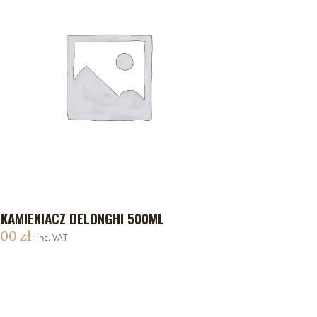
KAMIENIACZ DELONGHI 500ML
DODAJ DO KOSZYKA
,00
zł
inc. VAT