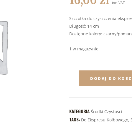
16,00
zł
inc. VAT
Szczotka do czyszczenia ekspr
Długość: 14 cm
Dostępne kolory: czarny/pomar
1 w magazynie
DODAJ DO KOS
KATEGORIA
Środki Czystości
TAGS:
Do Ekspresu Kolbowego
,