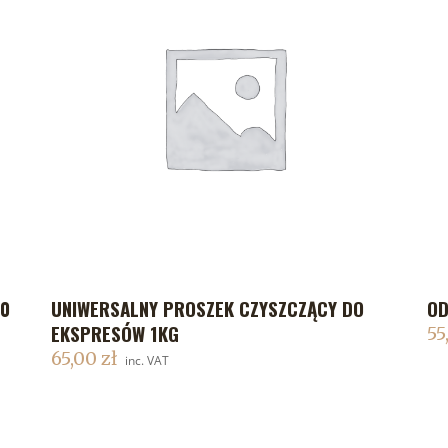
50
UNIWERSALNY PROSZEK CZYSZCZĄCY DO
OD
DODAJ DO KOSZYKA
EKSPRESÓW 1KG
55
65,00
zł
inc. VAT