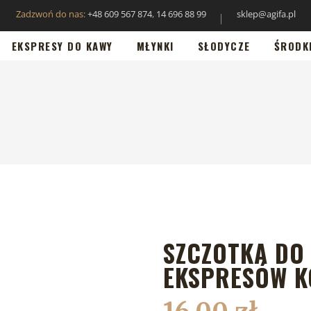
Zadzwoń do nas:
+48 609 567 874
,
14 696 88 99
sklep@agifa.pl
EKSPRESY DO KAWY
MŁYNKI
SŁODYCZE
ŚRODK
SZCZOTKA DO
EKSPRESÓW 