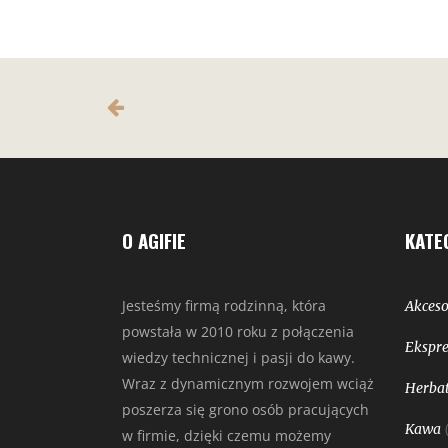
O AGIFIE
KATE
Jesteśmy firmą rodzinną, która
Akceso
powstała w 2010 roku z połączenia
Ekspre
wiedzy technicznej i pasji do kawy.
Wraz z dynamicznym rozwojem wciąż
Herbat
poszerza się grono osób pracujących
Kawa
w firmie, dzięki czemu możemy