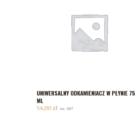
UNIWERSALNY ODKAMIENIACZ W PŁYNIE 7
DODAJ DO KOSZYKA
ML
54,00
zł
inc. VAT