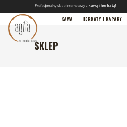
Profesjonalny sklep internetowy z
kawą i herbatą
!
KAWA
HERBATY I NAPARY
SKLEP