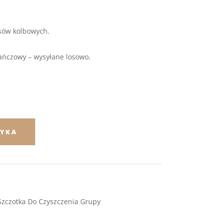
esów kolbowych.
ańczowy – wysyłane losowo.
ZYKA
Szczotka Do Czyszczenia Grupy