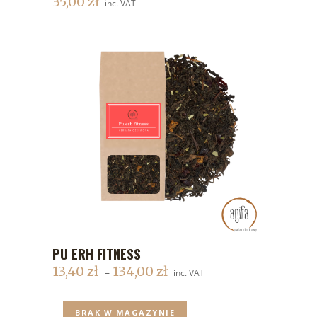
35,00
zł
inc. VAT
PU ERH FITNESS
DODAJ DO KOSZYKA
13,40
zł
134,00
zł
–
inc. VAT
BRAK W MAGAZYNIE