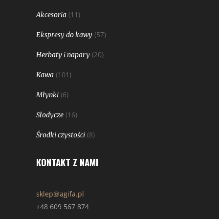
(11)
Akcesoria
(57)
Ekspresy do kawy
(20)
Herbaty i napary
(101)
Kawa
(6)
Młynki
(16)
Słodycze
(8)
Środki czystości
KONTAKT Z NAMI
sklep@agifa.pl
+48 609 567 874