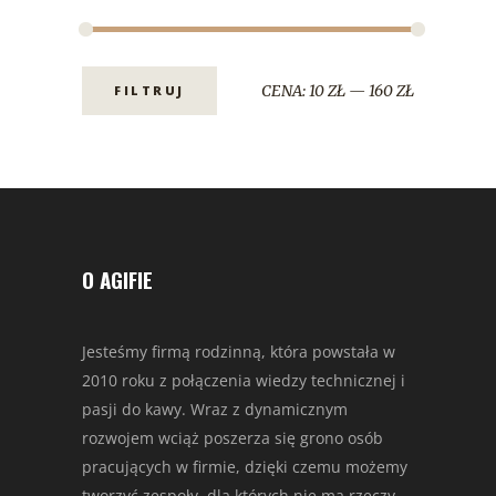
CENA:
10 ZŁ
—
160 ZŁ
FILTRUJ
O AGIFIE
Jesteśmy firmą rodzinną, która powstała w
2010 roku z połączenia wiedzy technicznej i
pasji do kawy. Wraz z dynamicznym
rozwojem wciąż poszerza się grono osób
pracujących w firmie, dzięki czemu możemy
tworzyć zespoły, dla których nie ma rzeczy