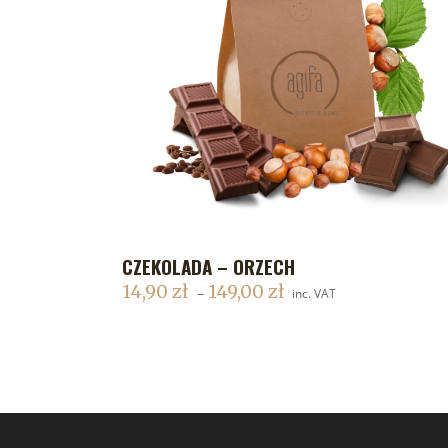
CZEKOLADA – ORZECH
DODAJ DO KOSZYKA
14,90
zł
149,00
zł
–
inc. VAT