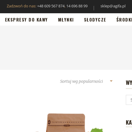
Zadzwoń do nas:
+48 609 567 874
,
14 696 88 99
sklep@agifa.pl
EKSPRESY DO KAWY
MŁYNKI
SŁODYCZE
ŚRODK
WY
Sortuj wg popularności
KA