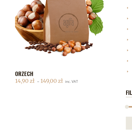
ORZECH
DODAJ DO KOSZYKA
14,90
zł
149,00
zł
–
inc. VAT
FI