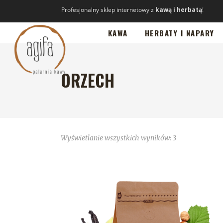
Profesjonalny sklep internetowy z
kawą i herbatą
!
KAWA
HERBATY I NAPARY
ORZECH
Wyświetlanie wszystkich wyników: 3