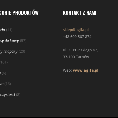
GORIE PRODUKTÓW
KONTAKT Z NAMI
(11)
sklep@agifa.pl
ria
+48 609 567 874
(57)
sy do kawy
ul. K. Pułaskiego 47,
(20)
y i napary
33-100 Tarnów
(101)
Web:
www.agifa.pl
(6)
i
(16)
ze
(8)
 czystości