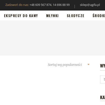
Zadzwoń do nas:
+48 609 567 874
,
14 696 88 99
sklep@agifa.pl
EKSPRESY DO KAWY
MŁYNKI
SŁODYCZE
ŚRODK
WY
Sortuj wg popularności
KA