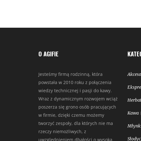
O AGIFIE
KATE
Jesteśmy firmą rodzinną, która
Akceso
powstała w 2010 roku z połączenia
Ekspre
wiedzy technicznej i pasji do kawy.
Wraz z dynamicznym rozwojem wciąż
Herbat
poszerza się grono osób pracujących
Kawa
w firmie, dzięki czemu możemy
tworzyć zespoły, dla których nie ma
Młynk
rzeczy niemożliwych, z
Słodyc
uwzględnieniem dbałości o wysoką