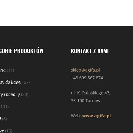
GORIE PRODUKTÓW
KONTAKT Z NAMI
(11)
sklep@agifa.pl
ria
+48 609 567 874
(57)
sy do kawy
ul. K. Pułaskiego 47,
(20)
y i napary
33-100 Tarnów
(101)
Web:
www.agifa.pl
(6)
i
(16)
ze