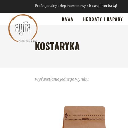
Profesjonalny sklep internetowy z
kawą i herbatą
!
KAWA
HERBATY I NAPARY
KOSTARYKA
Wyświetlanie jednego wyniku