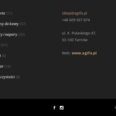
(11)
sklep@agifa.pl
ria
+48 609 567 874
(57)
sy do kawy
ul. K. Pułaskiego 47,
(20)
y i napary
33-100 Tarnów
(101)
Web:
www.agifa.pl
(6)
i
(16)
ze
(8)
 czystości