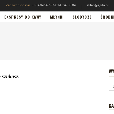
Zadzwoń do nas:
+48 609 567 874
,
14 696 88 99
sklep@agifa.pl
EKSPRESY DO KAWY
MŁYNKI
SŁODYCZE
ŚRODK
WY
 szukasz.
KA