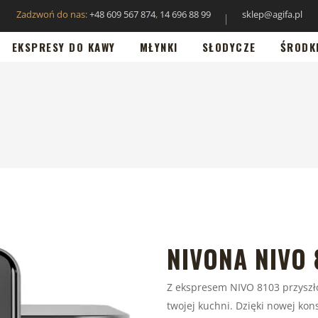
Zadzwoń do nas:
+48 609 567 874
,
14 696 88 99
sklep@agifa.pl
EKSPRESY DO KAWY
MŁYNKI
SŁODYCZE
ŚRODK
NIVONA NIVO 
Z ekspresem NIVO 8103 przyszł
twojej kuchni. Dzięki nowej kon