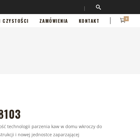
0
I CZYSTOŚCI
ZAMÓWIENIA
KONTAKT
8103
ość technologii parzenia kaw w domu wkroczy do
strukcji i nowej jednostce zaparzającej