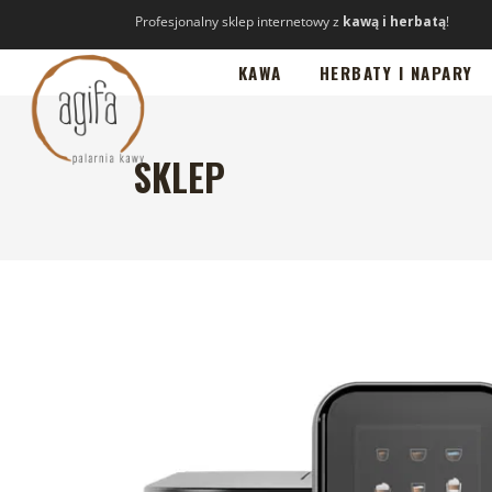
Profesjonalny sklep internetowy z
kawą i herbatą
!
KAWA
HERBATY I NAPARY
SKLEP