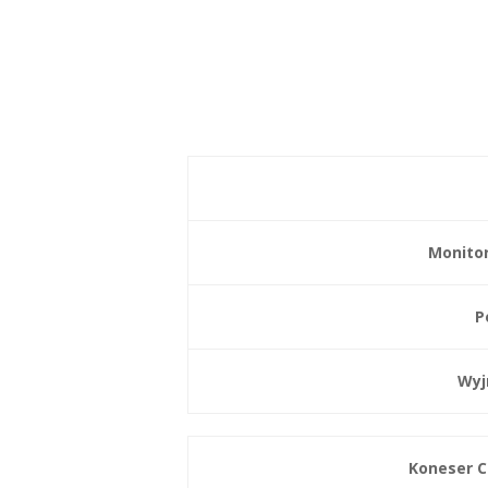
Monito
P
Wyj
Koneser C