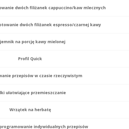
owanie dwóch filiżanek cappuccino/kaw mlecznych
towanie dwóch filiżanek espresso/czarnej kawy
jemnik na porcję kawy mielonej
Profil Quick
anie przepisów w czasie rzeczywistym
lki ułatwiające przemieszczanie
Wrzątek na herbatę
programowanie indywidualnych przepisów