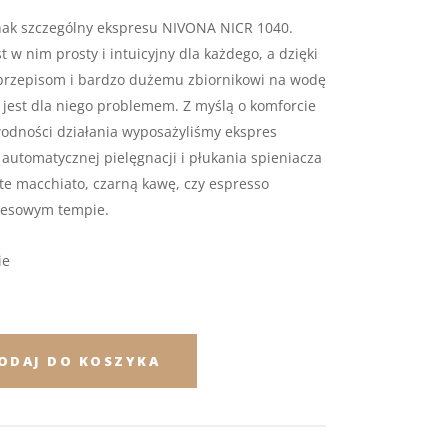
znak szczególny ekspresu NIVONA NICR 1040.
t w nim prosty i intuicyjny dla każdego, a dzięki
przepisom i bardzo dużemu zbiornikowi na wodę
 jest dla niego problemem. Z myślą o komforcie
wodności działania wyposażyliśmy ekspres
utomatycznej pielęgnacji i płukania spieniacza
tte macchiato, czarną kawę, czy espresso
resowym tempie.
ie
ODAJ DO KOSZYKA