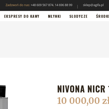
Zadzwoń do nas:
+48 609 567 874
,
14 696 88 99
sklep@agifa.pl
EKSPRESY DO KAWY
MŁYNKI
SŁODYCZE
ŚRODK
NIVONA NICR 
10 000,00
z