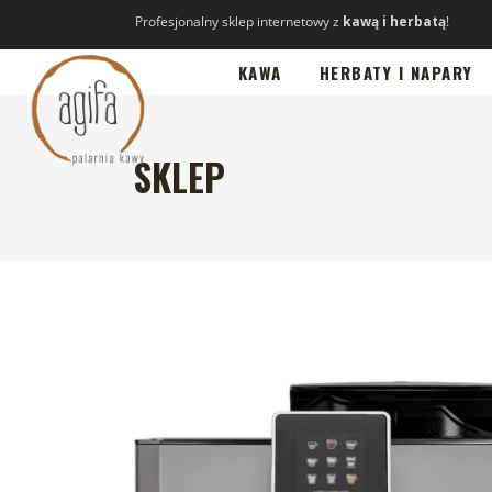
Profesjonalny sklep internetowy z
kawą i herbatą
!
KAWA
HERBATY I NAPARY
SKLEP