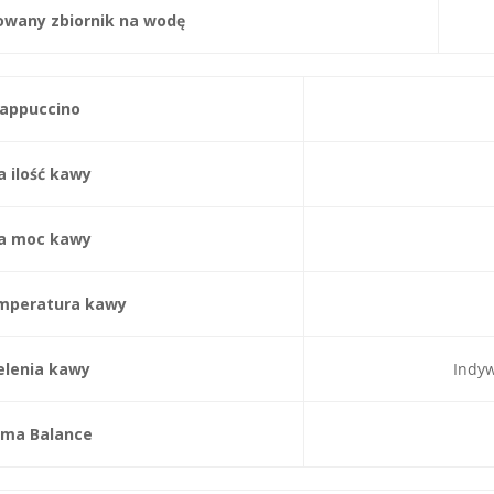
wany zbiornik na wodę
appuccino
 ilość kawy
a moc kawy
mperatura kawy
elenia kawy
Indyw
ma Balance