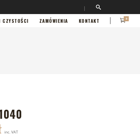
0
I CZYSTOŚCI
ZAMÓWIENIA
KONTAKT
1040
ł
inc. VAT