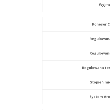
Wyjmo
Koneser C
Regulowana
Regulowan
Regulowana te
Stopień mi
System Aro