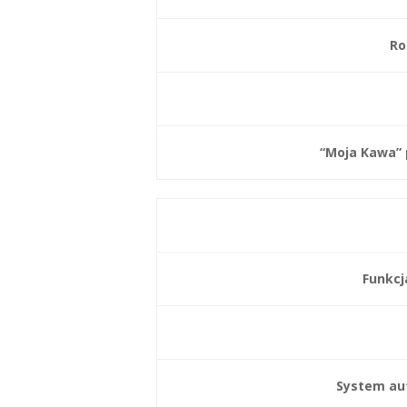
Ro
“Moja Kawa” 
Funkcj
System au