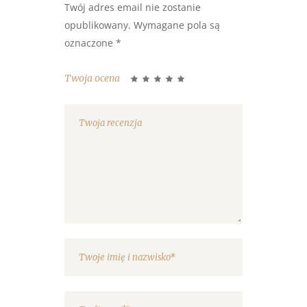
Twój adres email nie zostanie
opublikowany.
Wymagane pola są
oznaczone
*
Twoja ocena
1
2 z 5
3 z 5
4 z 5
5 z 5
z
gwiazdek
gwiazdek
gwiazdek
gwiazdek
5
gwiazdek