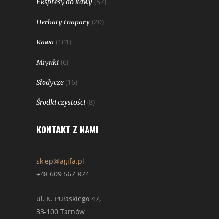
(57)
Ekspresy do kawy
(20)
Herbaty i napary
(101)
Kawa
(6)
Młynki
(16)
Słodycze
(8)
Środki czystości
KONTAKT Z NAMI
sklep@agifa.pl
+48 609 567 874
ul. K. Pułaskiego 47,
33-100 Tarnów