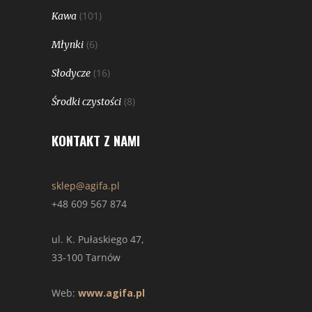
(101)
Kawa
(6)
Młynki
(16)
Słodycze
(8)
Środki czystości
KONTAKT Z NAMI
sklep@agifa.pl
+48 609 567 874
ul. K. Pułaskiego 47,
33-100 Tarnów
Web:
www.agifa.pl