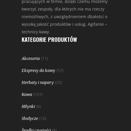
pracujących w firmie, dzięki czemu możemy
tworzyć zespoły, dla których nie ma rzeczy
niemożliwych, z uwzględnieniem dbałości o
wysoką jakość produktów i usług. Agifanie –
technicy kawy.
KATEGORIE PRODUKTÓW
(11)
Akcesoria
(57)
Ekspresy do kawy
(20)
Herbaty i napary
(101)
Kawa
(6)
Młynki
(16)
Słodycze
(8)
Środki czystości