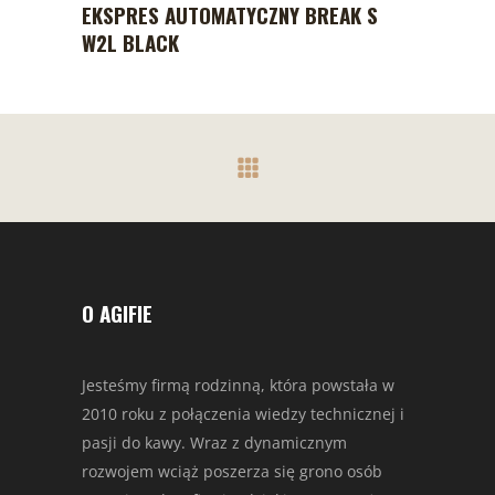
EKSPRES AUTOMATYCZNY BREAK S
W2L BLACK
O AGIFIE
Jesteśmy firmą rodzinną, która powstała w
2010 roku z połączenia wiedzy technicznej i
pasji do kawy. Wraz z dynamicznym
rozwojem wciąż poszerza się grono osób