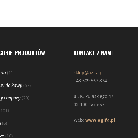
GORIE PRODUKTÓW
KONTAKT Z NAMI
(11)
sklep@agifa.pl
ria
+48 609 567 874
(57)
sy do kawy
ul. K. Pułaskiego 47,
(20)
y i napary
33-100 Tarnów
(101)
Web:
www.agifa.pl
(6)
i
(16)
ze