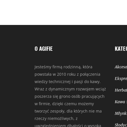
O AGIFIE
KATE
Jesteśmy firmą rodzinną, która
Akceso
powstała w 2010 roku z połączenia
Ekspre
wiedzy technicznej i pasji do kawy.
Wraz z dynamicznym rozwojem wciąż
Herbat
poszerza się grono osób pracujących
Kawa
w firmie, dzięki czemu możemy
tworzyć zespoły, dla których nie ma
Młynk
rzeczy niemożliwych, z
Słodyc
uwzględnieniem dbałości o wysoką