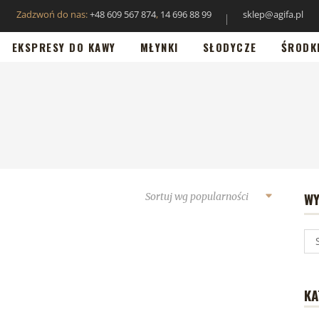
Zadzwoń do nas:
+48 609 567 874
,
14 696 88 99
sklep@agifa.pl
EKSPRESY DO KAWY
MŁYNKI
SŁODYCZE
ŚRODK
WY
Sortuj wg popularności
KA