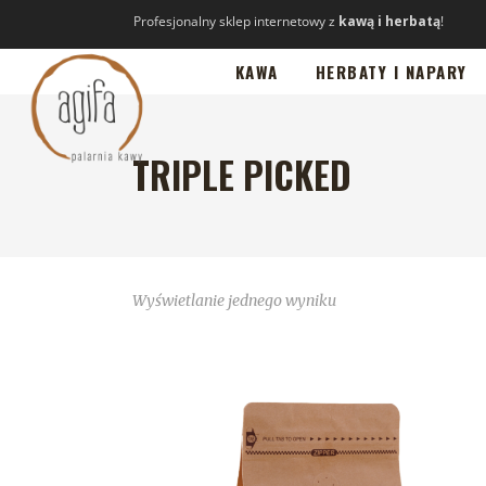
Profesjonalny sklep internetowy z
kawą i herbatą
!
KAWA
HERBATY I NAPARY
TRIPLE PICKED
Wyświetlanie jednego wyniku