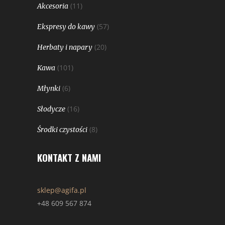
(11)
Akcesoria
(57)
Ekspresy do kawy
(20)
Herbaty i napary
(101)
Kawa
(6)
Młynki
(16)
Słodycze
(8)
Środki czystości
KONTAKT Z NAMI
sklep@agifa.pl
+48 609 567 874