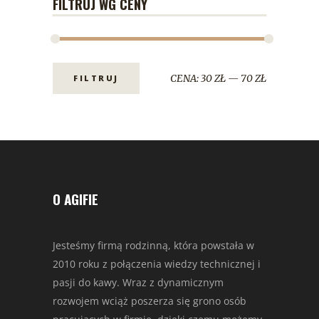
FILTRUJ WG CENY
CENA:
30 ZŁ
—
70 ZŁ
FILTRUJ
O AGIFIE
Jesteśmy firmą rodzinną, która powstała w
2010 roku z połączenia wiedzy technicznej i
pasji do kawy. Wraz z dynamicznym
rozwojem wciąż poszerza się grono osób