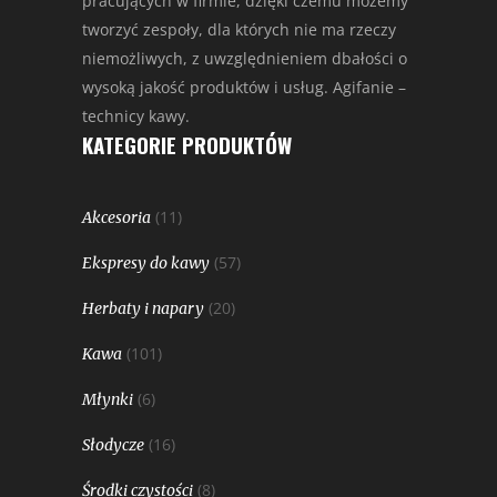
pracujących w firmie, dzięki czemu możemy
tworzyć zespoły, dla których nie ma rzeczy
niemożliwych, z uwzględnieniem dbałości o
wysoką jakość produktów i usług. Agifanie –
technicy kawy.
KATEGORIE PRODUKTÓW
(11)
Akcesoria
(57)
Ekspresy do kawy
(20)
Herbaty i napary
(101)
Kawa
(6)
Młynki
(16)
Słodycze
(8)
Środki czystości