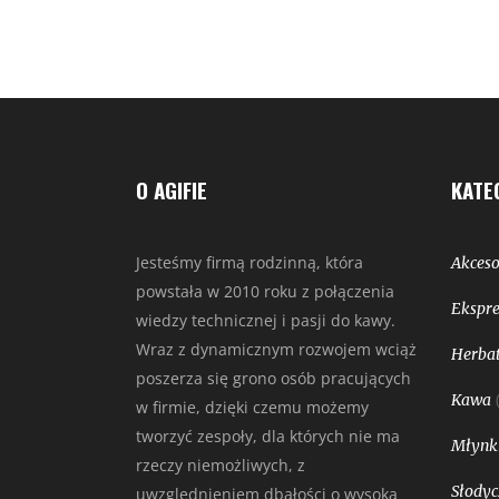
O AGIFIE
KATE
Jesteśmy firmą rodzinną, która
Akceso
powstała w 2010 roku z połączenia
Ekspre
wiedzy technicznej i pasji do kawy.
Wraz z dynamicznym rozwojem wciąż
Herbat
poszerza się grono osób pracujących
Kawa
w firmie, dzięki czemu możemy
tworzyć zespoły, dla których nie ma
Młynk
rzeczy niemożliwych, z
Słodyc
uwzględnieniem dbałości o wysoką