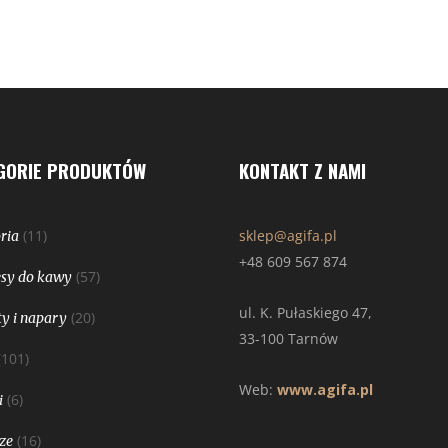
GORIE PRODUKTÓW
KONTAKT Z NAMI
(11)
sklep@agifa.pl
ria
+48 609 567 874
(57)
sy do kawy
ul. K. Pułaskiego 47,
(20)
y i napary
33-100 Tarnów
(101)
Web:
www.agifa.pl
(6)
i
(16)
ze