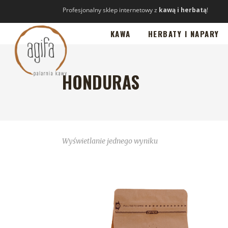
Profesjonalny sklep internetowy z
kawą i herbatą
!
KAWA
HERBATY I NAPARY
HONDURAS
Wyświetlanie jednego wyniku