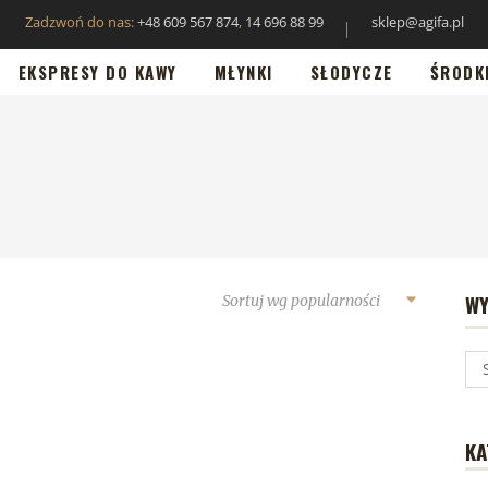
Zadzwoń do nas:
+48 609 567 874
,
14 696 88 99
sklep@agifa.pl
EKSPRESY DO KAWY
MŁYNKI
SŁODYCZE
ŚRODK
WY
Sortuj wg popularności
KA