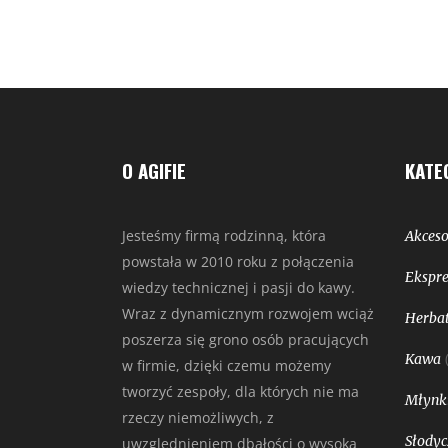
O AGIFIE
KATE
Jesteśmy firmą rodzinną, która
Akceso
powstała w 2010 roku z połączenia
Ekspre
wiedzy technicznej i pasji do kawy.
Wraz z dynamicznym rozwojem wciąż
Herbat
poszerza się grono osób pracujących
Kawa
w firmie, dzięki czemu możemy
tworzyć zespoły, dla których nie ma
Młynk
rzeczy niemożliwych, z
Słodyc
uwzględnieniem dbałości o wysoką