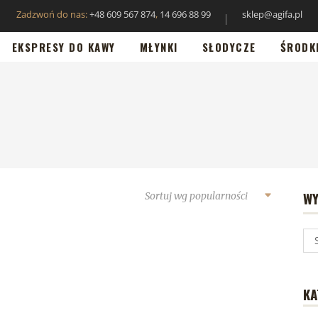
Zadzwoń do nas:
+48 609 567 874
,
14 696 88 99
sklep@agifa.pl
EKSPRESY DO KAWY
MŁYNKI
SŁODYCZE
ŚRODK
WY
Sortuj wg popularności
KA