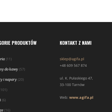
GORIE PRODUKTÓW
KONTAKT Z NAMI
(11)
sklep@agifa.pl
ria
+48 609 567 874
(57)
sy do kawy
ul. K. Pułaskiego 47,
(20)
y i napary
33-100 Tarnów
(101)
Web:
www.agifa.pl
(6)
i
(16)
ze