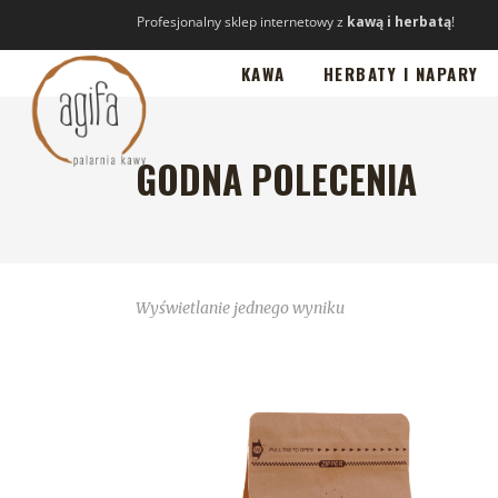
Profesjonalny sklep internetowy z
kawą i herbatą
!
KAWA
HERBATY I NAPARY
GODNA POLECENIA
Wyświetlanie jednego wyniku