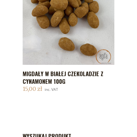
MIGDAŁY W BIAŁEJ CZEKOLADZIE Z
DODAJ DO KOSZYKA
CYNAMONEM 100G
15,00
zł
inc. VAT
WYSZUKAJ PRODUKT