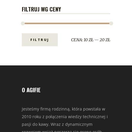
FILTRUJ WG CENY
CENA:
10 ZŁ
—
20 ZŁ
FILTRUJ
O AGIFIE
Jesteśmy firmą rodzinną, która powstała w
2010 roku z połączenia wiedzy technicznej i
pasji do kawy. Wraz z dynamicznym
rozwojem wciąż poszerza się grono osób