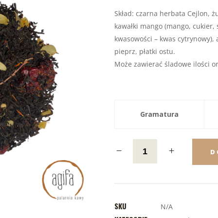
Skład: czarna herbata Cejlon, ż
kawałki mango (mango, cukier, s
kwasowości – kwas cytrynowy), ar
pieprz, płatki ostu.
Może zawierać śladowe ilości o
Gramatura
D
SKU
N/A