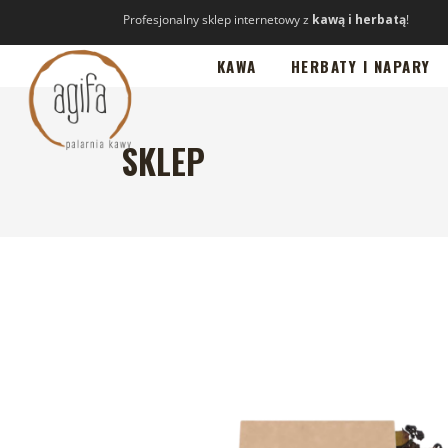
Profesjonalny sklep internetowy z
kawą i herbatą
!
KAWA
HERBATY I NAPARY
SKLEP