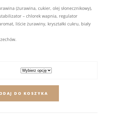
urawina (żurawina, cukier, olej słonecznikowy),
tabilizator – chlorek wapnia, regulator
omat, liście żurawiny, kryształki cukru, biały
rzechów.
ODAJ DO KOSZYKA