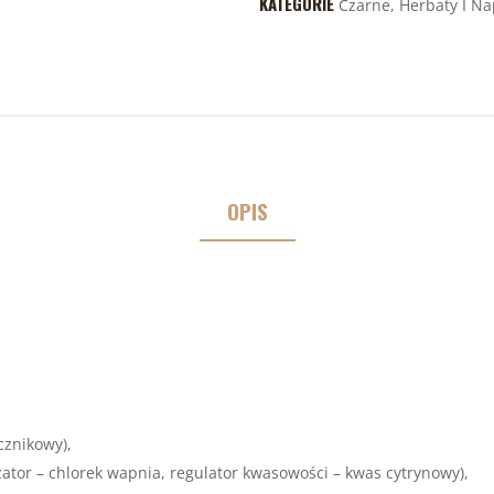
KATEGORIE
Czarne
,
Herbaty I Na
OPIS
cznikowy),
zator – chlorek wapnia, regulator kwasowości – kwas cytrynowy),