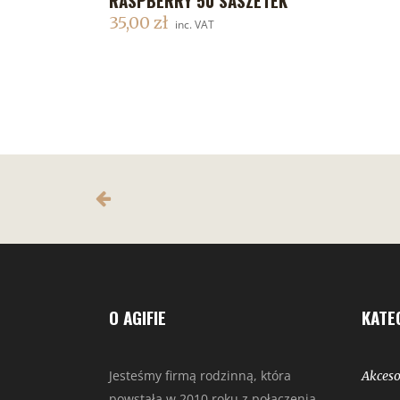
35,00
zł
inc. VAT
O AGIFIE
KATE
Jesteśmy firmą rodzinną, która
Akceso
powstała w 2010 roku z połączenia