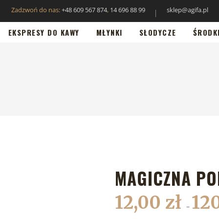
Zadzwoń do nas:
+48 609 567 874
,
14 696 88 99
sklep@agifa.pl
EKSPRESY DO KAWY
MŁYNKI
SŁODYCZE
ŚRODK
MAGICZNA PO
12,00
zł
12
–