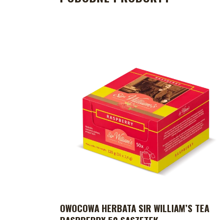
OWOCOWA HERBATA SIR WILLIAM’S TEA
DODAJ DO KOSZYKA
RASPBERRY 50 SASZETEK