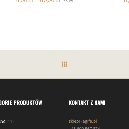
11,00
zł
110,00
zł
11
–
inc. VAT
GORIE PRODUKTÓW
KONTAKT Z NAMI
(11)
sklep@agifa.pl
ria
+48 609 567 874