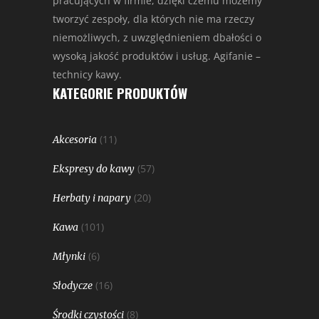
pracujących w firmie, dzięki czemu możemy
tworzyć zespoły, dla których nie ma rzeczy
niemożliwych, z uwzględnieniem dbałości o
wysoką jakość produktów i usług. Agifanie –
technicy kawy.
KATEGORIE PRODUKTÓW
(11)
Akcesoria
(57)
Ekspresy do kawy
(20)
Herbaty i napary
(101)
Kawa
(6)
Młynki
(16)
Słodycze
(8)
Środki czystości