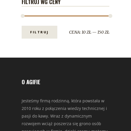
FILTRUJ WG CENY
CENA:
10 ZŁ
—
150 ZŁ
FILTRUJ
O AGIFIE
Jesteśmy firmą rodzinną, która powstała w
2010 roku z połączenia wiedzy technicznej i
pasji do kawy. Wraz z dynamicznym
rozwojem wciąż poszerza się grono osób