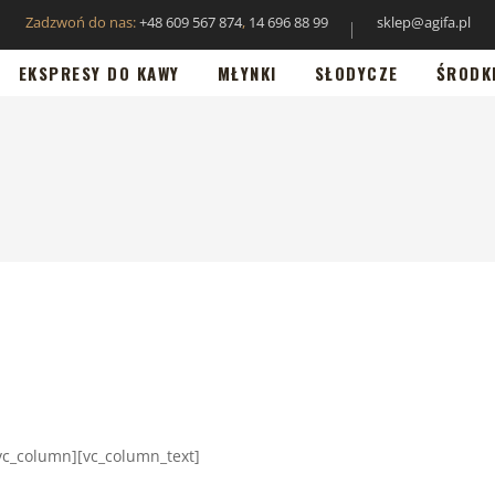
Zadzwoń do nas:
+48 609 567 874
,
14 696 88 99
sklep@agifa.pl
EKSPRESY DO KAWY
MŁYNKI
SŁODYCZE
ŚRODK
[vc_column][vc_column_text]