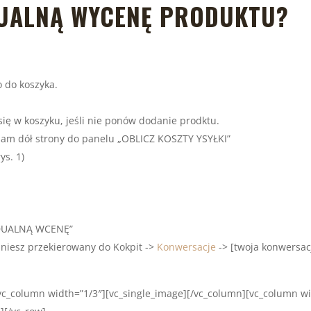
DUALNĄ WYCENĘ PRODUKTU?
o do koszyka.
ię w koszyku, jeśli nie ponów dodanie prodktu.
a sam dół strony do panelu „OBLICZ KOSZTY YSYŁKI”
s. 1)
WIDUALNĄ WCENĘ”
aniesz przekierowany do Kokpit ->
Konwersacje
-> [twoja konwersac
[vc_column width=”1/3″][vc_single_image][/vc_column][vc_column w