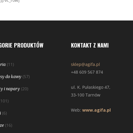
][/vc_row]
GORIE PRODUKTÓW
KONTAKT Z NAMI
(11)
sklep@agifa.pl
ria
+48 609 567 874
(57)
sy do kawy
ul. K. Pułaskiego 47,
(20)
y i napary
33-100 Tarnów
(101)
Web:
www.agifa.pl
(6)
i
(16)
ze