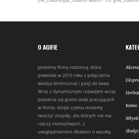
[/vc_column][vc_column width=”1/3″][/vc_column
O AGIFIE
KATE
Jesteśmy firmą rodzinną, która
Akceso
powstała w 2010 roku z połączenia
Ekspre
wiedzy technicznej i pasji do kawy.
Wraz z dynamicznym rozwojem wciąż
Herbat
poszerza się grono osób pracujących
Kawa
w firmie, dzięki czemu możemy
tworzyć zespoły, dla których nie ma
Młynk
rzeczy niemożliwych, z
Słodyc
uwzględnieniem dbałości o wysoką