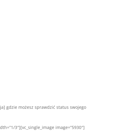
ja] gdzie możesz sprawdzić status swojego
idth=”1/3″][vc_single_image image=”5930″]